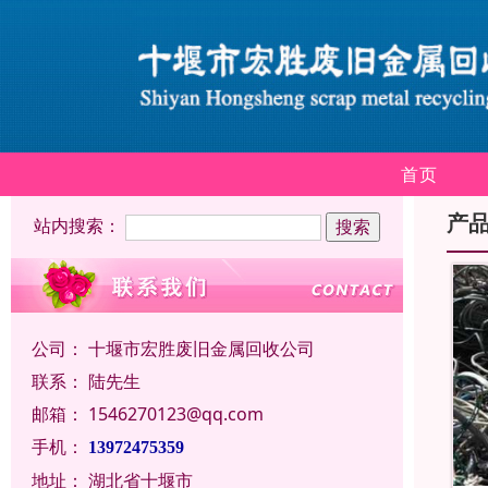
首页
产
站内搜索：
公司：
十堰市宏胜废旧金属回收公司
联系：
陆先生
邮箱：
1546270123@qq.com
手机：
13972475359
地址：
湖北省十堰市