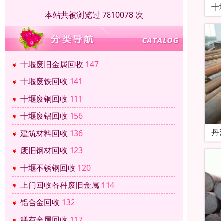
十
本站共被浏览过 7810078 次
十堰废旧金属回收
147
十堰废铁回收
141
十堰废铜回收
111
十堰废铝回收
156
丹
建筑材料回收
136
废旧钢材回收
123
十堰不锈钢回收
120
上门回收各种废旧金属
114
铝合金回收
132
稀有金属回收
117