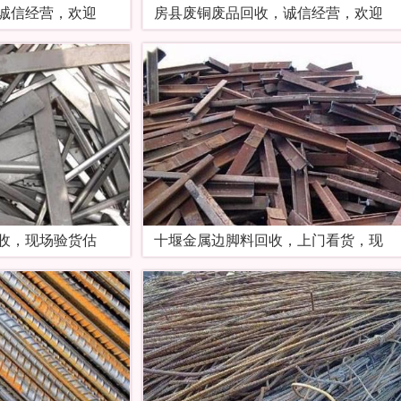
诚信经营，欢迎
房县废铜废品回收，诚信经营，欢迎
收，现场验货估
十堰金属边脚料回收，上门看货，现