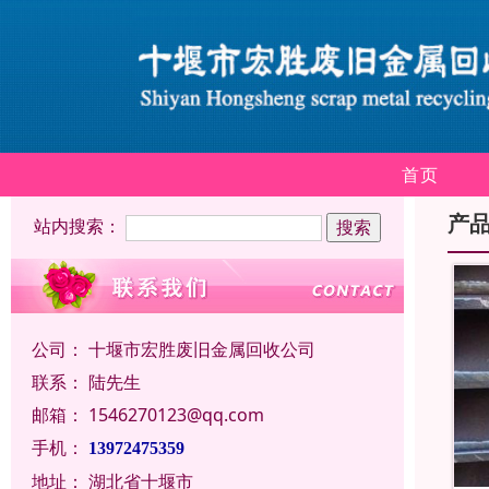
首页
产
站内搜索：
公司：
十堰市宏胜废旧金属回收公司
联系：
陆先生
邮箱：
1546270123@qq.com
手机：
13972475359
地址：
湖北省十堰市