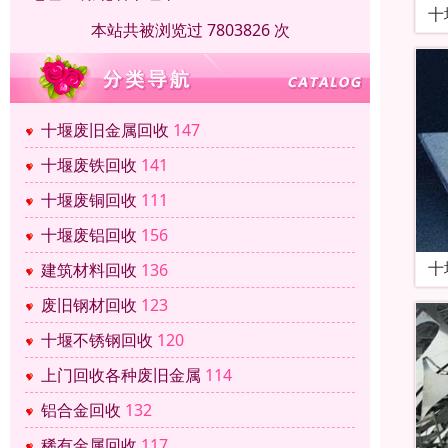
十
本站共被浏览过 7803826 次
十堰废旧金属回收
147
十堰废铁回收
141
十堰废铜回收
111
十堰废铝回收
156
十
建筑材料回收
136
废旧钢材回收
123
十堰不锈钢回收
120
上门回收各种废旧金属
114
铝合金回收
132
稀有金属回收
117