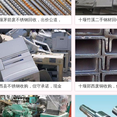
堰茅箭废不锈钢回收，出价公道，
十堰竹溪二手钢材回
西县不锈钢收购，信守承诺，现金
十堰郧西废铜收购，