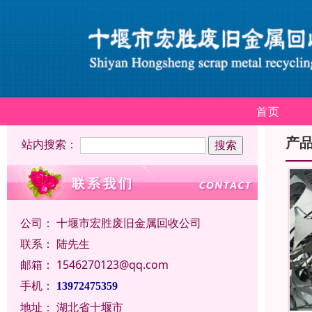
首页
产
站内搜索：
公司：
十堰市宏胜废旧金属回收公司
联系：
陆先生
邮箱：
1546270123@qq.com
手机：
13972475359
地址：
湖北省十堰市