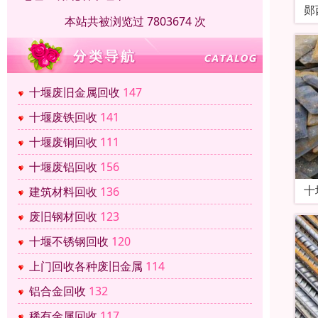
郧
本站共被浏览过 7803674 次
十堰废旧金属回收
147
十堰废铁回收
141
十堰废铜回收
111
十堰废铝回收
156
十
建筑材料回收
136
废旧钢材回收
123
十堰不锈钢回收
120
上门回收各种废旧金属
114
铝合金回收
132
稀有金属回收
117