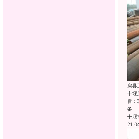
房县
十堰
旨：
备
十堰
21-0