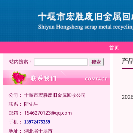
首页
产
站内搜索：
公司：
十堰市宏胜废旧金属回收公司
202
联系：
陆先生
邮箱：
1546270123@qq.com
手机：
13972475359
地址：
湖北省十堰市