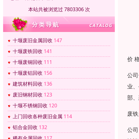
本站共被浏览过 7803306 次
十堰废旧金属回收
147
十堰废铁回收
141
价 
十堰废铜回收
111
十堰废铝回收
156
公司
建筑材料回收
136
业、
废旧钢材回收
123
部、
十堰不锈钢回收
120
废铁
上门回收各种废旧金属
114
铝合金回收
132
公司
稀有金属回收
117