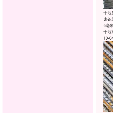
十堰
废铝
6毫
十堰
19-0