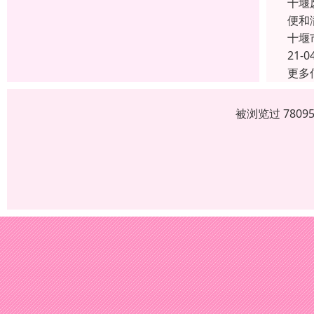
十堰
便和
十堰
21-0
更多
被浏览过 780