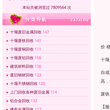
本站共被浏览过 7809564 次
十堰废旧金属回收
147
十堰废铁回收
141
价 
十堰废铜回收
111
十堰废铝回收
156
十堰
建筑材料回收
136
自成
废旧钢材回收
123
高，
十堰不锈钢回收
120
上门回收各种废旧金属
114
废铁
铝合金回收
132
【服
稀有金属回收
117