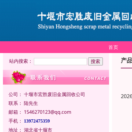
首页
产
站内搜索：
公司：
十堰市宏胜废旧金属回收公司
202
联系：
陆先生
邮箱：
1546270123@qq.com
手机：
13972475359
地址：
湖北省十堰市