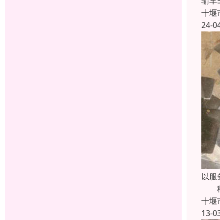
输车
十堰
24-0
以服
稀有
十堰
13-0