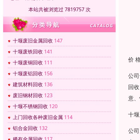
本站共被浏览过 7819757 次
十堰废旧金属回收
147
十堰废铁回收
141
价 
十堰废铜回收
111
十堰废铝回收
156
公司
建筑材料回收
136
回收
废旧钢材回收
123
意、
十堰不锈钢回收
120
十堰
上门回收各种废旧金属
114
铝合金回收
132
公司
稀有金属回收
117