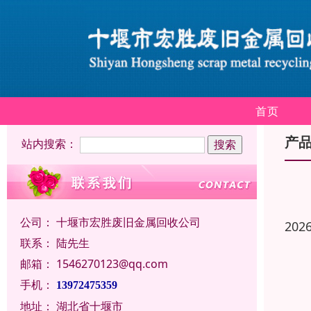
首页
产
站内搜索：
公司：
十堰市宏胜废旧金属回收公司
202
联系：
陆先生
邮箱：
1546270123@qq.com
手机：
13972475359
地址：
湖北省十堰市