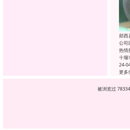
郧西
公司
热情
十堰
24-0
更多
被浏览过 783