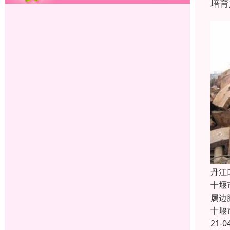
培育
丹江
十堰
属边
十堰
21-0