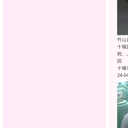
竹山
十堰
程。
回
十堰
24-0