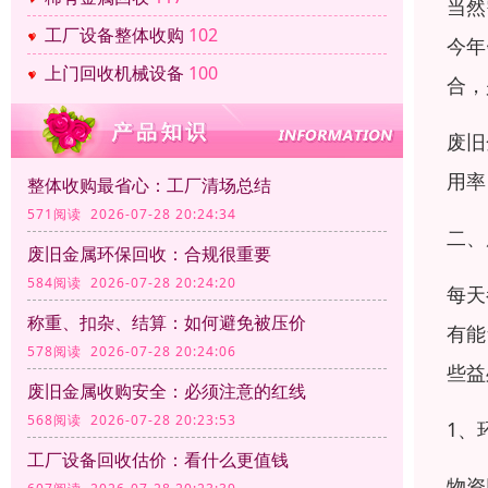
当然
工厂设备整体收购
102
今年
上门回收机械设备
100
合，
废旧
用率
整体收购最省心：工厂清场总结
571阅读 2026-07-28 20:24:34
二、
废旧金属环保回收：合规很重要
584阅读 2026-07-28 20:24:20
每天
称重、扣杂、结算：如何避免被压价
有能
578阅读 2026-07-28 20:24:06
些益
废旧金属收购安全：必须注意的红线
568阅读 2026-07-28 20:23:53
1、
工厂设备回收估价：看什么更值钱
物资