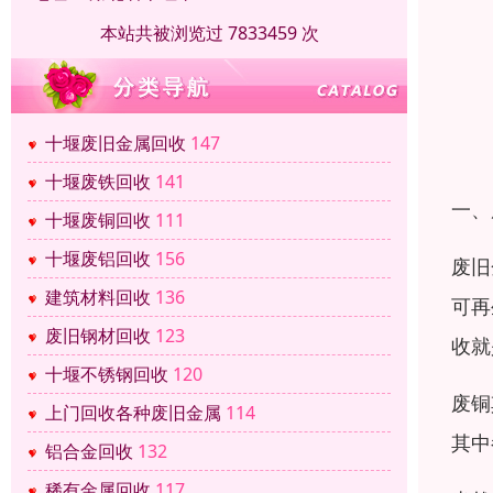
本站共被浏览过 7833459 次
十堰废旧金属回收
147
十堰废铁回收
141
一、
十堰废铜回收
111
十堰废铝回收
156
废旧
建筑材料回收
136
可再
废旧钢材回收
123
收就
十堰不锈钢回收
120
废铜
上门回收各种废旧金属
114
其中
铝合金回收
132
稀有金属回收
117