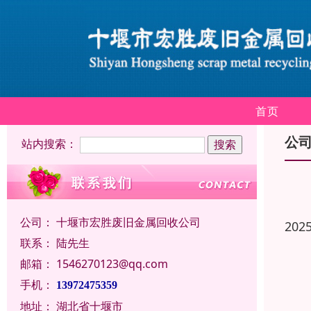
首页
公
站内搜索：
公司：
十堰市宏胜废旧金属回收公司
202
联系：
陆先生
邮箱：
1546270123@qq.com
手机：
13972475359
地址：
湖北省十堰市