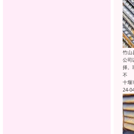
竹山
公司
择。
不
十堰
24-0