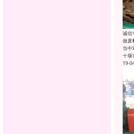
诚信
做废
当中
十堰
19-0