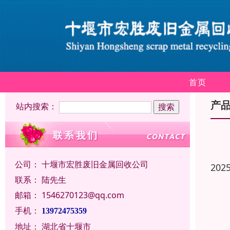
首页
产
站内搜索：
公司：
十堰市宏胜废旧金属回收公司
202
联系：
陆先生
邮箱：
1546270123@qq.com
手机：
13972475359
地址：
湖北省十堰市