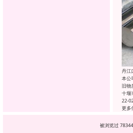
丹江
本公
旧物
十堰
22-0
更多
被浏览过 783