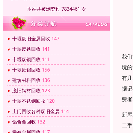
本站共被浏览过 7834461 次
十堰废旧金属回收
147
十堰废铁回收
141
我们
十堰废铜回收
111
境的
十堰废铝回收
156
有几
建筑材料回收
136
据记
废旧钢材回收
123
费者
十堰不锈钢回收
120
上门回收各种废旧金属
114
新屋
铝合金回收
132
二手
稀有金属回收
117