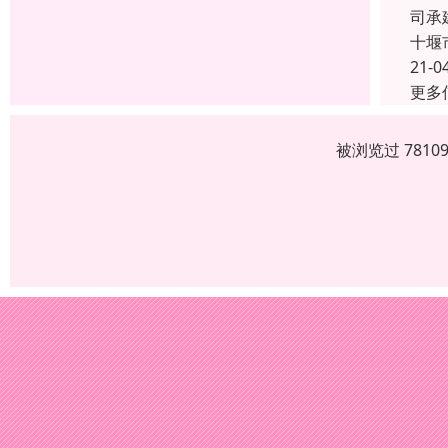
司承
十堰
21-0
更多
被浏览过 781