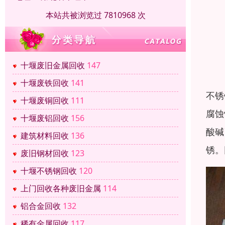
本站共被浏览过 7810968 次
十堰废旧金属回收
147
十堰废铁回收
141
不锈
十堰废铜回收
111
腐蚀
十堰废铝回收
156
酸碱
建筑材料回收
136
锈。
废旧钢材回收
123
十堰不锈钢回收
120
上门回收各种废旧金属
114
铝合金回收
132
稀有金属回收
117