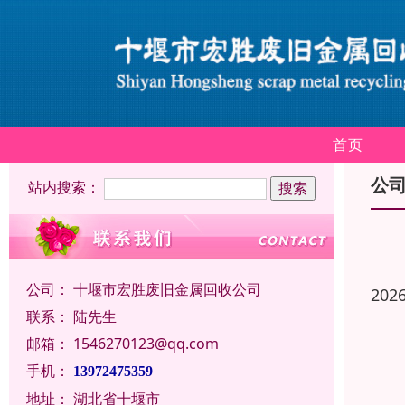
首页
公
站内搜索：
公司：
十堰市宏胜废旧金属回收公司
202
联系：
陆先生
邮箱：
1546270123@qq.com
手机：
13972475359
地址：
湖北省十堰市